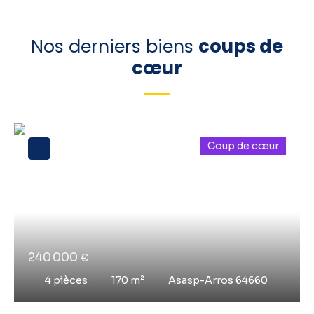
Nos derniers biens
coups de
cœur
Coup de cœur
240 000
€
4
pièces
170
m²
Asasp-Arros 64660