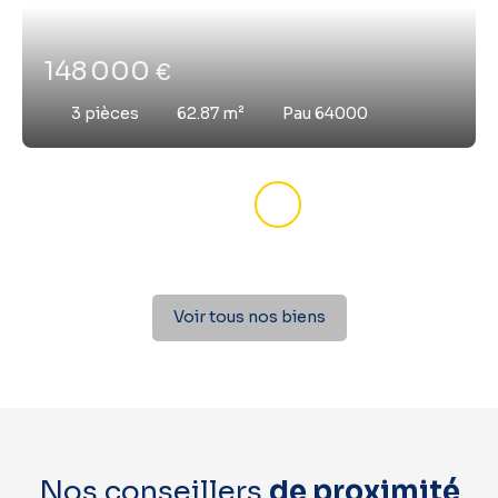
148 000
€
3
pièces
62.87
m²
Pau 64000
Voir tous nos biens
Nos conseillers
de proximité