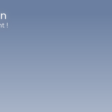
on
t !