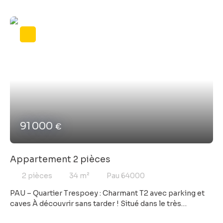
ascenseur, offrant une vue dégagée sur les toits et les
Pyrénées à tout de la perle rare. Traversant Nord Sud, cet
appartement agréable à vivre, fonctionnel et aux
volumes généreux, se compose d’un séjour lumineux de
22 m² avec balcon, d’une cuisine indépendante, de trois
chambres, d’une salle de bain et d'un cellier. Il n'attend
que votre inspiration pour exprimer son plein potentiel
après quelques travaux de rénovation. En bonus : un
garage fermé, une grande cave de 11 m². Quelques
rafraîchissements et travaux à prévoir. N'hésitez pas à
nous contacter pour organiser une visite.
91 000
€
Appartement 2 pièces
2
pièces
34
m²
Pau 64000
PAU – Quartier Trespoey : Charmant T2 avec parking et
caves À découvrir sans tarder ! Situé dans le très
recherché quartier de Trespoey, ce grand studio