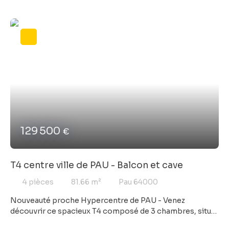
L'environnement est arboré, calme et la vue Pyrénées est
extraordinaire depuis le balcon, le salon ou la cuisine. Un
salon de 22 m2 donnant sur un balcon abrité ,une cuisine
moderne ,trois chambres et une salle d'eau composent
ce bien rare. Pour l'extérieur, un grand garage de 27 m2 et
une place de parking complètent le tout avec une
praticité sans équivalent.
129 500
€
T4 centre ville de PAU - Balcon et cave
4
pièces
81.66
m²
Pau 64000
Nouveauté proche Hypercentre de PAU - Venez
découvrir ce spacieux T4 composé de 3 chambres, situé
dans une copropriété tout proche de l'hypercentre