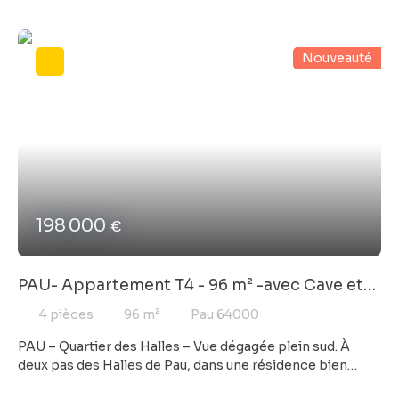
sécurisée, il se compose d'une entrée avec placards,
pièce de vie lumineuse donnant sur un balcon, cuisine,
chambre, salle de bains et wc séparé. Le bien est
Nouveauté
complété par une cave.
198 000
€
PAU- Appartement T4 - 96 m² -avec Cave et
Garage
4
pièces
96
m²
Pau 64000
PAU – Quartier des Halles – Vue dégagée plein sud. À
deux pas des Halles de Pau, dans une résidence bien
entretenue, ce T4 de 96 m² situé au 4ᵉ étage avec