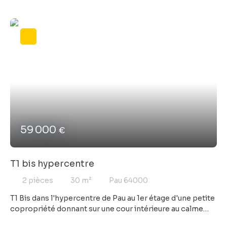
Palois. Rénové proprement, cet appartement est une
véritable opportunité et peut répondre à diverses
projets (résidence principale, projet locatif, colocation,
etc... ) Vous profiterez d'un balcon, d'une cave et de
facilités pour stationner. Excellent rapport qualité/prix !
59 000
€
T1 bis hypercentre
2
pièces
30
m²
Pau 64000
T1 Bis dans l'hypercentre de Pau au 1er étage d'une petite
copropriété donnant sur une cour intérieure au calme
des bruits de la ville, idéal pour investissement ou pied-