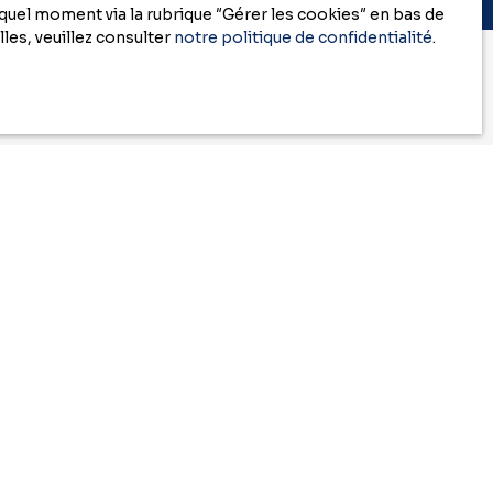
uel moment via la rubrique ″Gérer les cookies″ en bas de
les, veuillez consulter
notre politique de confidentialité
.
herche
n
RGPD. Si vous