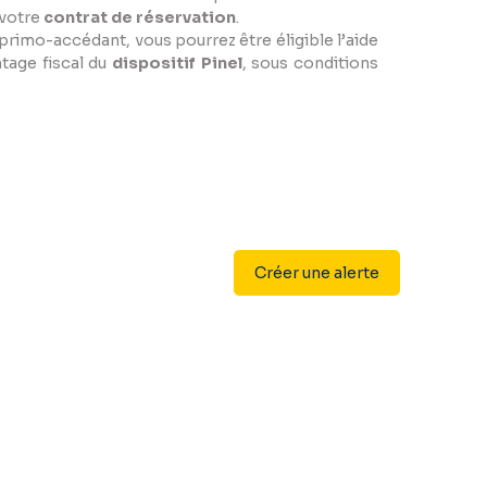
 votre
contrat de réservation
.
primo-accédant, vous pourrez être éligible l’aide
ntage fiscal du
dispositif Pinel
, sous conditions
Créer une alerte