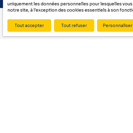
uniquement les données personnelles pour lesquelles vous a
notre site, à l'exception des cookies essentiels à son fonc
Tout accepter
Tout refuser
Personnaliser
Ne ma
Prénom
Type d'offre
Neuf
Budget max (
J'accepte 