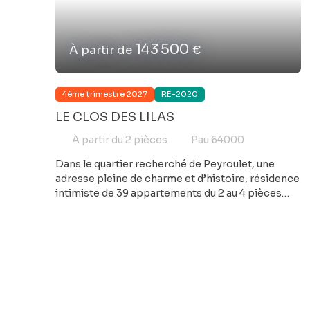
143 500
À partir de
€
4ème trimestre 2027
RE-2020
LE CLOS DES LILAS
À partir du 2
pièces
Pau 64000
Dans le quartier recherché de Peyroulet, une
adresse pleine de charme et d’histoire, résidence
intimiste de 39 appartements du 2 au 4 pièces
bâtie autour d'un édifice du XIXe siècle conservé
et magnifié. Dans un environnement verdoyant,
ce projet en réhabilitation offre des logements à
l'architecture singulière mêlant pierre, brique et
élévations contemporaines, avec extérieurs
généreux : balcons, terrasses ou jardins privatifs.
Les appartements sont pensés pour le confort, la
lumière naturelle et la personnalisation avec