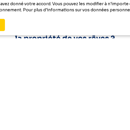
vez donné votre accord. Vous pouvez les modifier à n'importe q
tionnement. Pour plus d'informations sur vos données personnel
Vous ne trouvez pas
la propriété de vos rêves ?
nquez plus aucun bien correspondant à votre rec
en vous inscrivant à
notre alerte mail !
Nom
Email
Type de bien
Localisatio
€)
Surface min (m²)
le traitement de mes données personnelles conformément au 