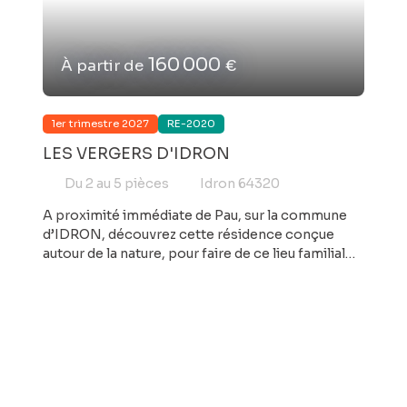
160 000
À partir de
€
1er trimestre 2027
RE-2020
LES VERGERS D'IDRON
Du 2 au 5
pièces
Idron 64320
A proximité immédiate de Pau, sur la commune
d’IDRON, découvrez cette résidence conçue
autour de la nature, pour faire de ce lieu familial
une source de quiétude et de dépaysement.
Derrière son architecture à la fois moderne et
discrète, parfaitement intégrée à son
environnement, se cache un îlot de fraîcheur : un
petit oasis d'arbres fruitiers et de vergers, vitrine
d'une résidence très arborée et aux nombreux
espaces végétalisés. Chaque logement bénéficie
d’un extérieur, jardin et terrasse pour les rez-de-