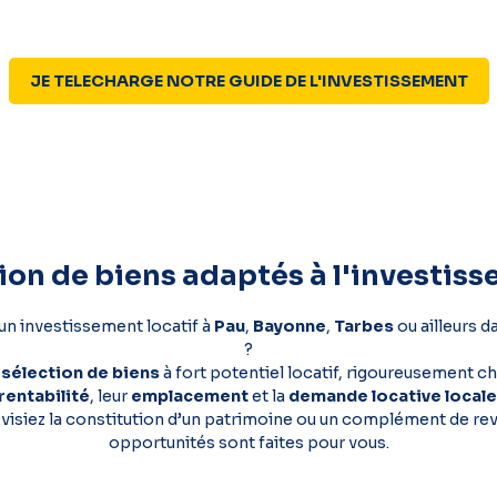
JE TELECHARGE NOTRE GUIDE DE L'INVESTISSEMENT
ion de biens adaptés à l'investiss
un investissement locatif à
Pau
,
Bayonne
,
Tarbes
ou ailleurs d
?
 sélection de biens
à fort potentiel locatif, rigoureusement ch
rentabilité
, leur
emplacement
et la
demande locative locale
visiez la constitution d’un patrimoine ou un complément de re
opportunités sont faites pour vous.