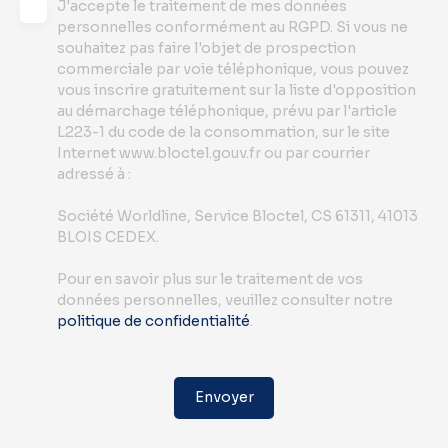
J'accepte le traitement de mes données
personnelles conformément au RGPD. Si vous ne
souhaitez pas faire l'objet de prospection
commerciale par voie téléphonique, vous pouvez
vous inscrire gratuitement sur la liste d'opposition
au démarchage téléphonique, prévu par l'article
L223-1 du code de la consommation, sur le site
Internet www.bloctel.gouv.fr ou par courrier
adressé à :
Société Worldline, Service Bloctel, CS 61311, 41013
BLOIS CEDEX.
Pour en savoir plus sur le traitement de vos
données personnelles, veuillez consulter notre
politique de confidentialité
.
Envoyer