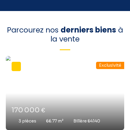
Parcourez nos
derniers biens
à
la vente
Exclusivité
170 000
€
3
pièces
66.77
m²
Billère 64140