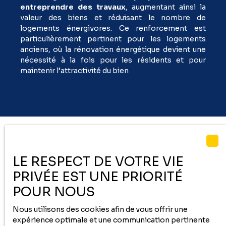
entreprendre des travaux
, augmentant ainsi la
valeur des biens et réduisant le nombre de
logements énergivores. Ce renforcement est
particulièrement pertinent pour les logements
anciens, où la rénovation énergétique devient une
nécessité à la fois pour les résidents et pour
maintenir l’attractivité du bien
Conclusion
LE RESPECT DE VOTRE VIE
PRIVÉE EST UNE PRIORITÉ
2025 apportera son lot de défis, mais aussi
POUR NOUS
d’opportunités pour le marché immobilier.
Que vous envisagiez l’achat, la vente, ou
Nous utilisons des cookies afin de vous offrir une
l’investissement, notre réseau d’agences Cofim
expérience optimale et une communication pertinente