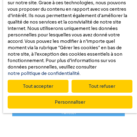
Immobilier est à vos côtés pour concrétiser vos projets
sur notre site. Grace à ces technologies, nous pouvons
dans le Béarn, la Bigorre et le Pays Basque.
vous proposer du contenu en rapport avec vos centres
d'intérêt. Ils nous permettent également d'améliorer la
Contactez-nous dès aujourd’hui pour un conseil
qualité de nos services et la convivialité de notre site
personnalisé et profitez de notre expertise locale !
internet. Nous utiliserons uniquement les données
personnelles pour lesquelles vous avez donné votre
accord. Vous pouvez les modifier à n'importe quel
moment via la rubrique ″Gérer les cookies″ en bas de
notre site, à l'exception des cookies essentiels à son
fonctionnement. Pour plus d'informations sur vos
données personnelles, veuillez consulter
notre politique de confidentialité
.
Partager sur
Tout accepter
Tout refuser
Facebook
Personnaliser
Twitter
Pinterest