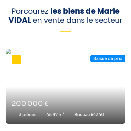
Parcourez
les biens de Marie
VIDAL
en vente dans le secteur
Baisse de prix
200 000
€
3
pièces
45.97
m²
Boucau 64340