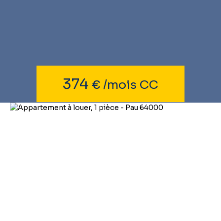
374
€ /mois CC