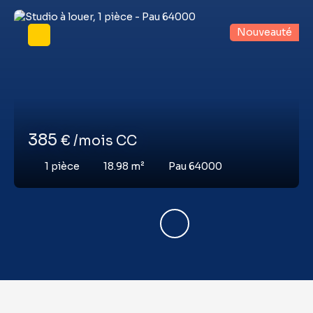
Nouveauté
385
€ /mois CC
1
pièce
18.98
m²
Pau 64000