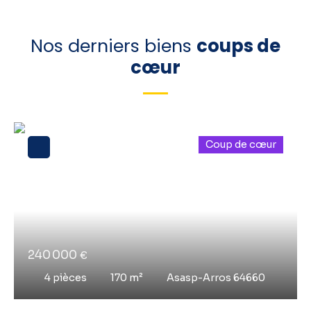
Nos derniers biens
coups de
cœur
Coup de cœur
240 000
€
4
pièces
170
m²
Asasp-Arros 64660