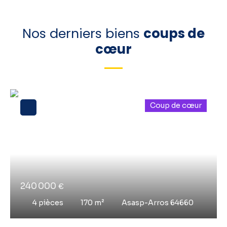
Nos derniers biens
coups de
cœur
Coup de cœur
240 000
€
4
pièces
170
m²
Asasp-Arros 64660