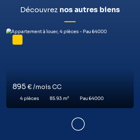
Découvrez
nos autres biens
895
€ /mois CC
4
pièces
85.93
m²
Pau 64000