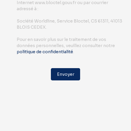
Internet www.bloctel.gouv.fr ou par courrier
adressé à :
Société Worldline, Service Bloctel, CS 61311, 41013
BLOIS CEDEX.
Pour en savoir plus sur le traitement de vos
données personnelles, veuillez consulter notre
politique de confidentialité
.
Envoyer