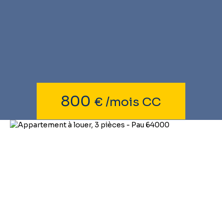
800
€ /mois CC