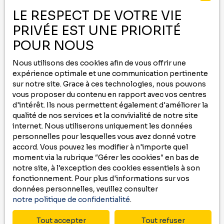
-
LE RESPECT DE VOTRE VIE
PRIVÉE EST UNE PRIORITÉ
Contactez nous au
05 59 00 09 00
ou remplissez le formulaire ci-dessous
POUR NOUS
pour recevoir
Nous utilisons des cookies afin de vous offrir une
des annonces
qui correspondent à vos
expérience optimale et une communication pertinente
critères !
sur notre site. Grace à ces technologies, nous pouvons
vous proposer du contenu en rapport avec vos centres
Prénom
d'intérêt. Ils nous permettent également d'améliorer la
qualité de nos services et la convivialité de notre site
internet. Nous utiliserons uniquement les données
Nom
personnelles pour lesquelles vous avez donné votre
accord. Vous pouvez les modifier à n'importe quel
Email
moment via la rubrique ″Gérer les cookies″ en bas de
notre site, à l'exception des cookies essentiels à son
Type d'offre
fonctionnement. Pour plus d'informations sur vos
Location
données personnelles, veuillez consulter
notre politique de confidentialité
.
Type de bien
Appartement
Tout accepter
Tout refuser