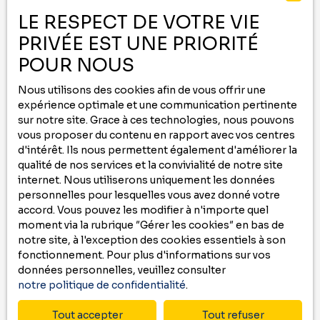
-
LE RESPECT DE VOTRE VIE
PRIVÉE EST UNE PRIORITÉ
Contactez nous au
05 59 00 09 00
ou remplissez le formulaire ci-dessous
POUR NOUS
pour recevoir
Nous utilisons des cookies afin de vous offrir une
des annonces
qui correspondent à vos
expérience optimale et une communication pertinente
critères !
sur notre site. Grace à ces technologies, nous pouvons
vous proposer du contenu en rapport avec vos centres
Prénom
d'intérêt. Ils nous permettent également d'améliorer la
qualité de nos services et la convivialité de notre site
internet. Nous utiliserons uniquement les données
Nom
personnelles pour lesquelles vous avez donné votre
accord. Vous pouvez les modifier à n'importe quel
Email
moment via la rubrique ″Gérer les cookies″ en bas de
notre site, à l'exception des cookies essentiels à son
Type d'offre
fonctionnement. Pour plus d'informations sur vos
Location
données personnelles, veuillez consulter
notre politique de confidentialité
.
Type de bien
Appartement
Tout accepter
Tout refuser