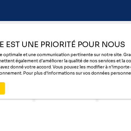
Vous ne trouvez pas
ÉE EST UNE PRIORITÉ POUR NOUS
la location de vos rêves ?
nce optimale et une communication pertinente sur notre site. G
-
ttent également d'améliorer la qualité de nos services et la con
vez donné votre accord. Vous pouvez les modifier à n'importe q
tionnement. Pour plus d'informations sur vos données personnel
Contactez nous au
05 59 00 09 00
ou remplissez le formulaire ci-dessous pour recevoi
des annonces
qui correspondent à vos critères !
Nom
Email
Type de bien
Localisation
Immobilier Pro
Tarbes (650