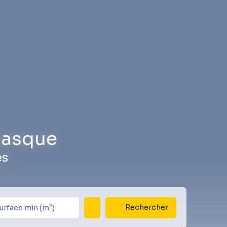
 Basque
es
Rechercher
urface min (m²)