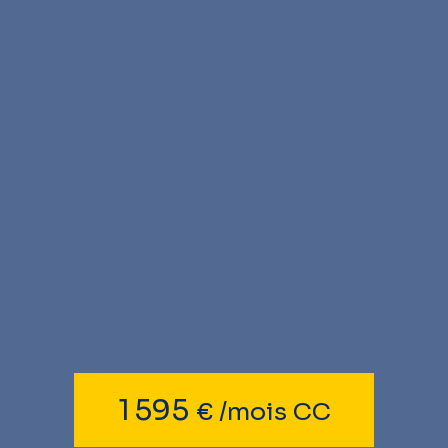
1 595
€ /mois CC