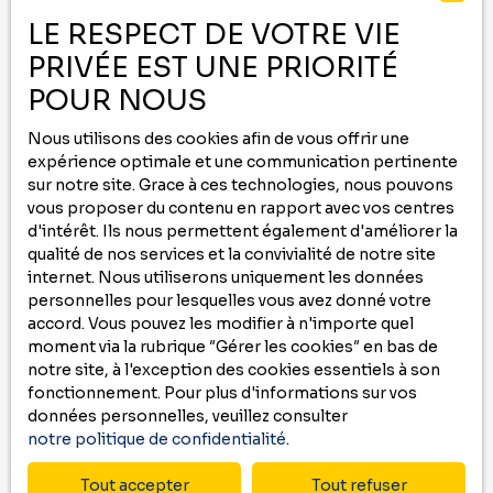
-
LE RESPECT DE VOTRE VIE
PRIVÉE EST UNE PRIORITÉ
Contactez nous au
05 59 00 09 00
ou remplissez le formulaire ci-dessous
POUR NOUS
pour recevoir
Nous utilisons des cookies afin de vous offrir une
des annonces
qui correspondent à vos
expérience optimale et une communication pertinente
critères !
sur notre site. Grace à ces technologies, nous pouvons
vous proposer du contenu en rapport avec vos centres
Prénom
d'intérêt. Ils nous permettent également d'améliorer la
qualité de nos services et la convivialité de notre site
internet. Nous utiliserons uniquement les données
Nom
personnelles pour lesquelles vous avez donné votre
accord. Vous pouvez les modifier à n'importe quel
Email
moment via la rubrique ″Gérer les cookies″ en bas de
notre site, à l'exception des cookies essentiels à son
Type d'offre
fonctionnement. Pour plus d'informations sur vos
Location
données personnelles, veuillez consulter
notre politique de confidentialité
.
Type de bien
Maison
Tout accepter
Tout refuser