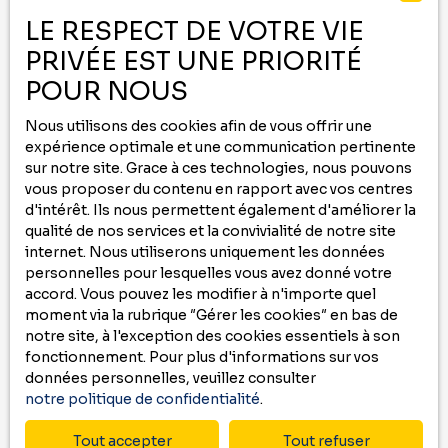
-
LE RESPECT DE VOTRE VIE
PRIVÉE EST UNE PRIORITÉ
Contactez nous au
05 59 00 09 00
ou remplissez le formulaire ci-dessous
POUR NOUS
pour recevoir
Nous utilisons des cookies afin de vous offrir une
des annonces
qui correspondent à vos
expérience optimale et une communication pertinente
critères !
sur notre site. Grace à ces technologies, nous pouvons
vous proposer du contenu en rapport avec vos centres
Prénom
d'intérêt. Ils nous permettent également d'améliorer la
qualité de nos services et la convivialité de notre site
internet. Nous utiliserons uniquement les données
Nom
personnelles pour lesquelles vous avez donné votre
accord. Vous pouvez les modifier à n'importe quel
Email
moment via la rubrique ″Gérer les cookies″ en bas de
notre site, à l'exception des cookies essentiels à son
Type d'offre
fonctionnement. Pour plus d'informations sur vos
Location
données personnelles, veuillez consulter
notre politique de confidentialité
.
Type de bien
Maison
Tout accepter
Tout refuser