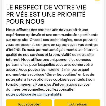
-
LE RESPECT DE VOTRE VIE
PRIVÉE EST UNE PRIORITÉ
Contactez nous au
05 59 00 09 00
ou remplissez le formulaire ci-dessous
POUR NOUS
pour recevoir
Nous utilisons des cookies afin de vous offrir une
des annonces
qui correspondent à vos
expérience optimale et une communication pertinente
critères !
sur notre site. Grace à ces technologies, nous pouvons
vous proposer du contenu en rapport avec vos centres
Prénom
d'intérêt. Ils nous permettent également d'améliorer la
qualité de nos services et la convivialité de notre site
internet. Nous utiliserons uniquement les données
Nom
personnelles pour lesquelles vous avez donné votre
accord. Vous pouvez les modifier à n'importe quel
Email
moment via la rubrique ″Gérer les cookies″ en bas de
notre site, à l'exception des cookies essentiels à son
Type d'offre
fonctionnement. Pour plus d'informations sur vos
Location
données personnelles, veuillez consulter
notre politique de confidentialité
.
Type de bien
Maison
Tout accepter
Tout refuser