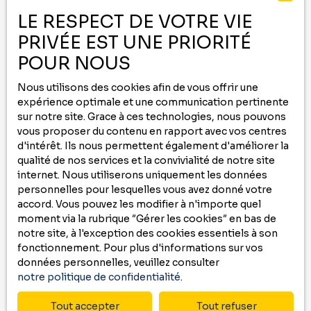
-
LE RESPECT DE VOTRE VIE
PRIVÉE EST UNE PRIORITÉ
Contactez nous au
05 59 00 09 00
ou remplissez le formulaire ci-dessous
POUR NOUS
pour recevoir
Nous utilisons des cookies afin de vous offrir une
des annonces
qui correspondent à vos
expérience optimale et une communication pertinente
critères !
sur notre site. Grace à ces technologies, nous pouvons
vous proposer du contenu en rapport avec vos centres
Prénom
d'intérêt. Ils nous permettent également d'améliorer la
qualité de nos services et la convivialité de notre site
internet. Nous utiliserons uniquement les données
Nom
personnelles pour lesquelles vous avez donné votre
accord. Vous pouvez les modifier à n'importe quel
Email
moment via la rubrique ″Gérer les cookies″ en bas de
notre site, à l'exception des cookies essentiels à son
Type d'offre
fonctionnement. Pour plus d'informations sur vos
Location
données personnelles, veuillez consulter
notre politique de confidentialité
.
Type de bien
Maison
Tout accepter
Tout refuser