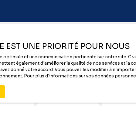
Vous ne trouvez pas
ÉE EST UNE PRIORITÉ POUR NOUS
la location de vos rêves ?
nce optimale et une communication pertinente sur notre site. G
-
ttent également d'améliorer la qualité de nos services et la con
vez donné votre accord. Vous pouvez les modifier à n'importe q
tionnement. Pour plus d'informations sur vos données personnel
Contactez nous au
05 59 00 09 00
ou remplissez le formulaire ci-dessous pour recevoi
des annonces
qui correspondent à vos critères !
Nom
Email
Type de bien
Localisation
Maison
Ousse (6432