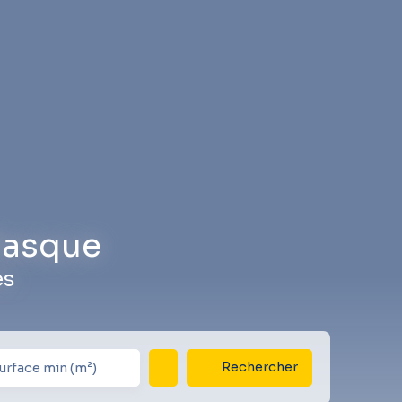
 Basque
es
Rechercher
urface min (m²)