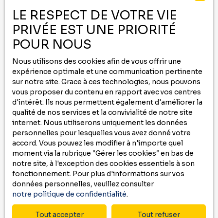
-
LE RESPECT DE VOTRE VIE
PRIVÉE EST UNE PRIORITÉ
Contactez nous au
05 59 00 09 00
ou remplissez le formulaire ci-dessous
POUR NOUS
pour recevoir
Nous utilisons des cookies afin de vous offrir une
des annonces
qui correspondent à vos
expérience optimale et une communication pertinente
critères !
sur notre site. Grace à ces technologies, nous pouvons
vous proposer du contenu en rapport avec vos centres
Prénom
d'intérêt. Ils nous permettent également d'améliorer la
qualité de nos services et la convivialité de notre site
internet. Nous utiliserons uniquement les données
Nom
personnelles pour lesquelles vous avez donné votre
accord. Vous pouvez les modifier à n'importe quel
Email
moment via la rubrique ″Gérer les cookies″ en bas de
notre site, à l'exception des cookies essentiels à son
Type d'offre
fonctionnement. Pour plus d'informations sur vos
Location
données personnelles, veuillez consulter
notre politique de confidentialité
.
Type de bien
Maison
Tout accepter
Tout refuser