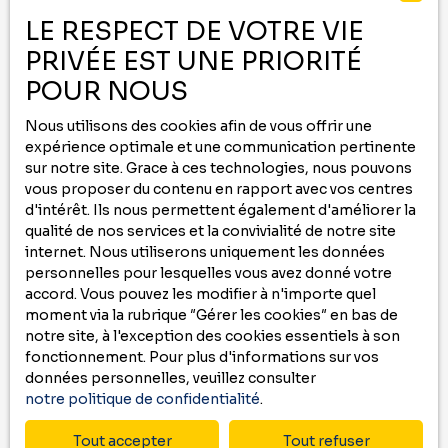
-
LE RESPECT DE VOTRE VIE
PRIVÉE EST UNE PRIORITÉ
Contactez nous au
05 59 00 09 00
ou remplissez le formulaire ci-dessous
POUR NOUS
pour recevoir
Nous utilisons des cookies afin de vous offrir une
des annonces
qui correspondent à vos
expérience optimale et une communication pertinente
critères !
sur notre site. Grace à ces technologies, nous pouvons
vous proposer du contenu en rapport avec vos centres
Prénom
d'intérêt. Ils nous permettent également d'améliorer la
qualité de nos services et la convivialité de notre site
internet. Nous utiliserons uniquement les données
Nom
personnelles pour lesquelles vous avez donné votre
accord. Vous pouvez les modifier à n'importe quel
Email
moment via la rubrique ″Gérer les cookies″ en bas de
notre site, à l'exception des cookies essentiels à son
Type d'offre
fonctionnement. Pour plus d'informations sur vos
Location
données personnelles, veuillez consulter
notre politique de confidentialité
.
Type de bien
Maison
Tout accepter
Tout refuser