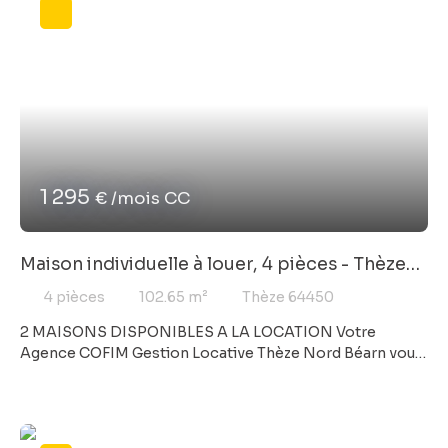
1 295
€ /mois CC
Maison individuelle à louer, 4 pièces - Thèze
64450
4
pièces
102.65
m²
Thèze 64450
2 MAISONS DISPONIBLES A LA LOCATION Votre
Agence COFIM Gestion Locative Thèze Nord Béarn vous
propose cette maison neuve T4 de plain-pied d'une
surface habitable de 102 m² et offrant des prestations
techniques et esthétiques de grande qualité au sein d’un
lotissement récent, calme et arboré, bénéficiant