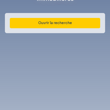
Ouvrir la recherche
Type d'offre
Location
Type de bien
Maison
Localisation
Thèze (64450)
Loyer max (€/mois)
Surface min (m²)
Rechercher