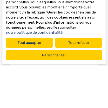
personnelles pour lesquelles vous avez donné votre
la location de vos rêves ?
accord. Vous pouvez les modifier à n'importe quel
moment via la rubrique ″Gérer les cookies″ en bas de
-
notre site, à l'exception des cookies essentiels à son
fonctionnement. Pour plus d'informations sur vos
Contactez nous au
05 59 00 09 00
données personnelles, veuillez consulter
ou remplissez le formulaire ci-dessous
notre politique de confidentialité
.
pour recevoir
Tout accepter
Tout refuser
des annonces
qui correspondent à vos
critères !
Personnaliser
Prénom
Nom
Email
Type d'offre
Location