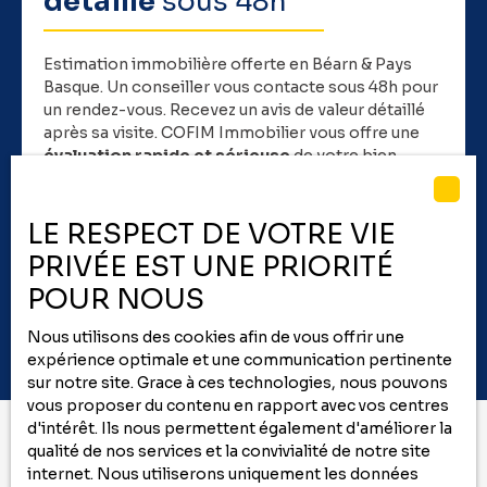
détaillé
sous 48h
handicapCette maison combine performance
énergétique, confort moderne et environnement
résidentiel qualitatif, à quelques minutes des
Estimation immobilière offerte en Béarn & Pays
commodités. Bien rare sur le secteur de Thèze, maison
Basque.
Un conseiller vous contacte sous 48h pour
disponible dès maintenant. N’hésitez pas à nous
un rendez-vous. Recevez un avis de valeur détaillé
contacter pour planifier une visite de ce bien ou pour
après sa visite. COFIM Immobilier vous offre une
avoir plus d’informations. L’Agence COFIM répondra à
évaluation rapide et sérieuse
de votre bien.
toutes vos questions. Appelez-nous au 05. 59. 00. 09. 00
ou remplissez le formulaire de contact. COFIM, vous êtes
déjà chez vous !
LE RESPECT DE VOTRE VIE
Adresse de votre bien
PRIVÉE EST UNE PRIORITÉ
Estimer mon bien
POUR NOUS
Nous utilisons des cookies afin de vous offrir une
expérience optimale et une communication pertinente
sur notre site. Grace à ces technologies, nous pouvons
vous proposer du contenu en rapport avec vos centres
d'intérêt. Ils nous permettent également d'améliorer la
qualité de nos services et la convivialité de notre site
internet. Nous utiliserons uniquement les données
Vous ne trouvez pas