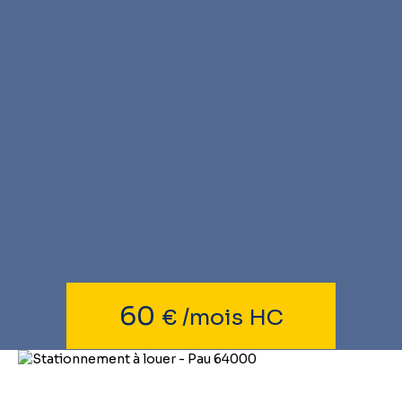
60
€ /mois HC