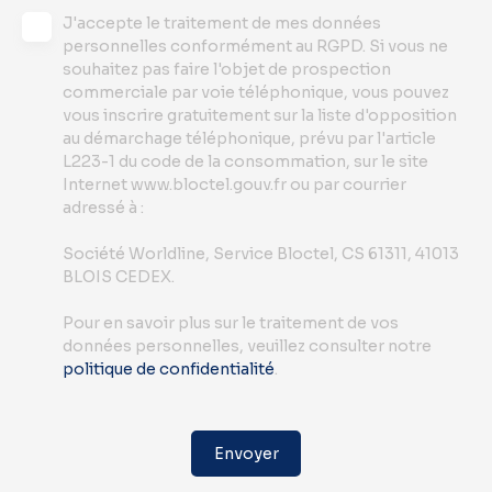
J'accepte le traitement de mes données
personnelles conformément au RGPD. Si vous ne
souhaitez pas faire l'objet de prospection
commerciale par voie téléphonique, vous pouvez
vous inscrire gratuitement sur la liste d'opposition
au démarchage téléphonique, prévu par l'article
L223-1 du code de la consommation, sur le site
Internet www.bloctel.gouv.fr ou par courrier
adressé à :
Société Worldline, Service Bloctel, CS 61311, 41013
BLOIS CEDEX.
Pour en savoir plus sur le traitement de vos
données personnelles, veuillez consulter notre
politique de confidentialité
.
Envoyer