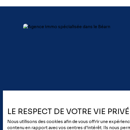
chaussée, balcon pour les étages, ainsi que d'un
parking privatif. Une belle adresse pour vivre ou
investir à deux pas de l’ensemble des
commodités et services. Labellisée RE2020,
bénéficiez d'économies d’énergie importantes,
et de tous les avantages du neuf (Garanties
biennales et décennales, sécurité et confort de
vie accrus d’une exonération possible de taxe
foncière pendant deux ans…). Frais de notaire
réduits. Livraison 1er Trimestre 2027
LE RESPECT DE VOTRE VIE PRIV
Nous utilisons des cookies afin de vous offrir une expérie
contenu en rapport avec vos centres d'intérêt. Ils nous perme