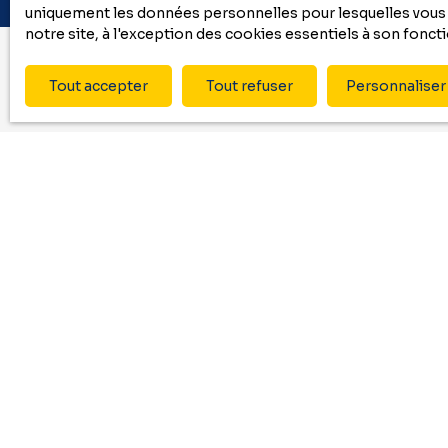
uniquement les données personnelles pour lesquelles vous a
notre site, à l'exception des cookies essentiels à son fonc
Tout accepter
Tout refuser
Personnaliser
Ne ma
Prénom
Type d'offre
Neuf
Budget max (
J'accepte 