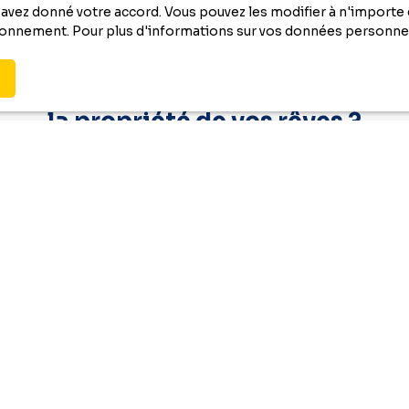
vez donné votre accord. Vous pouvez les modifier à n'importe q
tionnement. Pour plus d'informations sur vos données personnel
Vous ne trouvez pas
la propriété de vos rêves ?
nquez plus aucun bien correspondant à votre rec
en vous inscrivant à
notre alerte mail !
Nom
Email
Localisation
Type de bien
Idron (6432
€)
Surface min (m²)
le traitement de mes données personnelles conformément au 