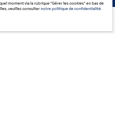
uel moment via la rubrique ″Gérer les cookies″ en bas de
les, veuillez consulter
notre politique de confidentialité
.
herche
0)
RGPD. Si vous