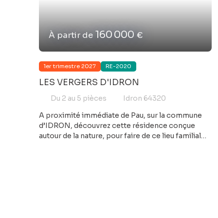
160 000
À partir de
€
1er trimestre 2027
RE-2020
LES VERGERS D'IDRON
Du 2 au 5
pièces
Idron 64320
A proximité immédiate de Pau, sur la commune
d’IDRON, découvrez cette résidence conçue
autour de la nature, pour faire de ce lieu familial
une source de quiétude et de dépaysement.
Derrière son architecture à la fois moderne et
discrète, parfaitement intégrée à son
environnement, se cache un îlot de fraîcheur : un
petit oasis d'arbres fruitiers et de vergers, vitrine
d'une résidence très arborée et aux nombreux
espaces végétalisés. Chaque logement bénéficie
d’un extérieur, jardin et terrasse pour les rez-de-