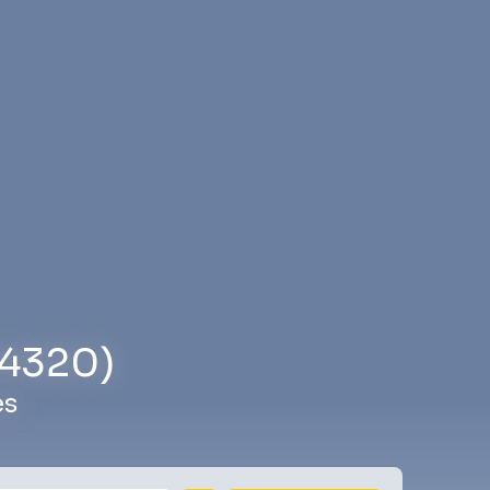
64320)
es