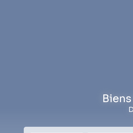
Biens
D