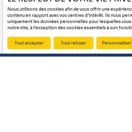
Pour en sav
notre
polit
Nous utilisons des cookies afin de vous offrir une expérie
contenu en rapport avec vos centres d'intérêt. Ils nous perme
uniquement les données personnelles pour lesquelles vous a
notre site, à l'exception des cookies essentiels à son fonc
Tout accepter
Tout refuser
Personnaliser
Je recherche un bien
Vente appartement Pau (64000)
Location appartement Pau (64000)
Vente appartement Bayonne (64100)
Vente appartement Tarbes (65000)
Vente maison Tarbes (65000)
Vente maison Pau (64000)