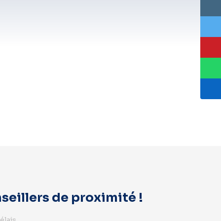
eillers de proximité !
élais.