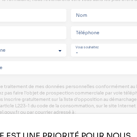
Nom
Téléphone
Vous souhaitez
une
-
e
le traitement de mes données personnelles conformément au 
ez pas faire l'objet de prospection commerciale par voie télép
s inscrire gratuitement sur la liste d'opposition au démarchag
'article L223-1 du code de la consommation, sur le site Internet
.gouv.fr ou par courrier adressé à :
rldline, Service Bloctel, CS 61311, 41013 BLOIS CEDEX.
ÉE EST UNE PRIORITÉ POUR NOUS