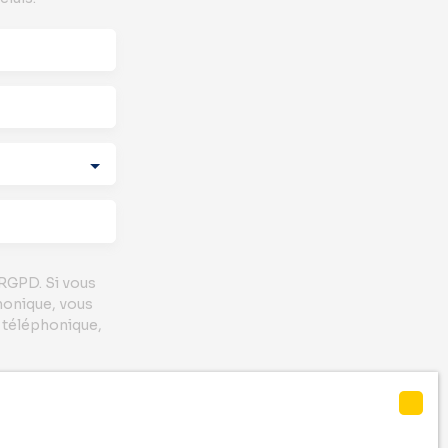
RGPD. Si vous
honique, vous
e téléphonique,