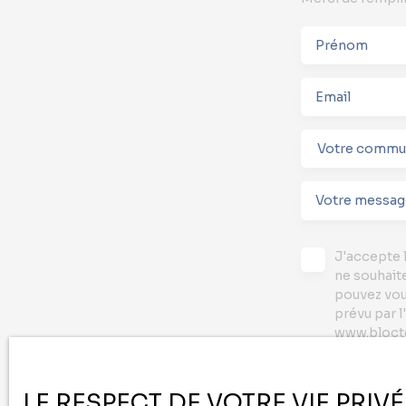
Prénom
Email
Votre comm
Votre messag
J'accepte 
ne souhait
pouvez vou
prévu par l
www.bloctel
Société Wo
LE RESPECT DE VOTRE VIE PRIV