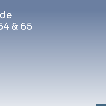
 de
 64 & 65