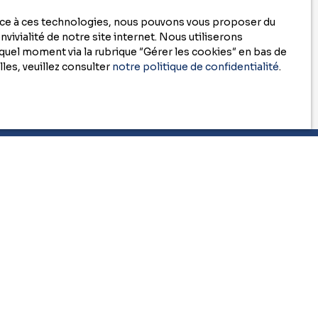
z consulter
race à ces technologies, nous pouvons vous proposer du
vivialité de notre site internet. Nous utiliserons
uel moment via la rubrique ″Gérer les cookies″ en bas de
les, veuillez consulter
notre politique de confidentialité
.
Informations
Blog
Recrutement
Nos honoraires
Mentions légales
Politique de confidentialité
Gérer les cookies