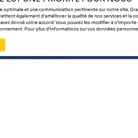
oir plus sur le traitement de vos données personnelles, veuille
ique de confidentialité
.
nce optimale et une communication pertinente sur notre site. G
ttent également d'améliorer la qualité de nos services et la con
vez donné votre accord. Vous pouvez les modifier à n'importe q
tionnement. Pour plus d'informations sur vos données personnel
Envoyer
Je suis propriétaire
Estimez votre bien
Vendre avec nous
Espace propriétaire
Gestion locative
Nous contacter