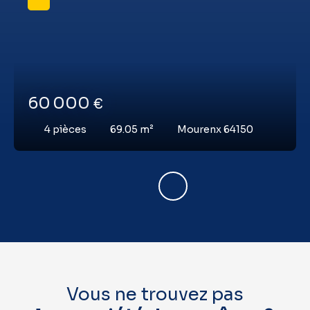
60 000
€
4
pièces
69.05
m²
Mourenx 64150
Vous ne trouvez pas