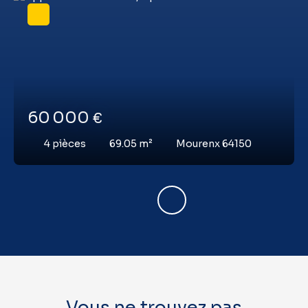
60 000
€
4
pièces
69.05
m²
Mourenx 64150
Vous ne trouvez pas