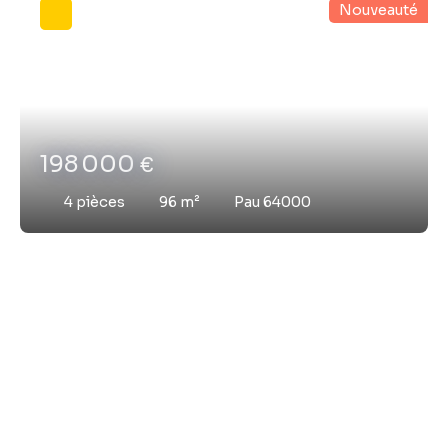
Nouveauté
198 000
€
4
pièces
96
m²
Pau 64000
Vous ne trouvez pas