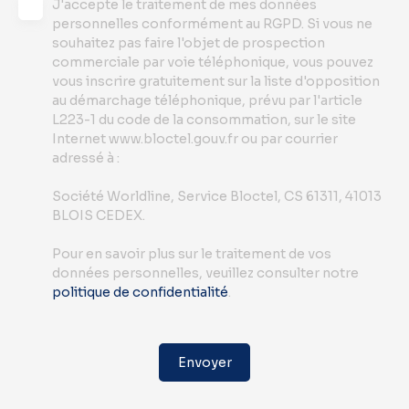
J'accepte le traitement de mes données
personnelles conformément au RGPD. Si vous ne
souhaitez pas faire l'objet de prospection
commerciale par voie téléphonique, vous pouvez
vous inscrire gratuitement sur la liste d'opposition
au démarchage téléphonique, prévu par l'article
L223-1 du code de la consommation, sur le site
Internet www.bloctel.gouv.fr ou par courrier
adressé à :
Société Worldline, Service Bloctel, CS 61311, 41013
BLOIS CEDEX.
Pour en savoir plus sur le traitement de vos
données personnelles, veuillez consulter notre
politique de confidentialité
.
Envoyer