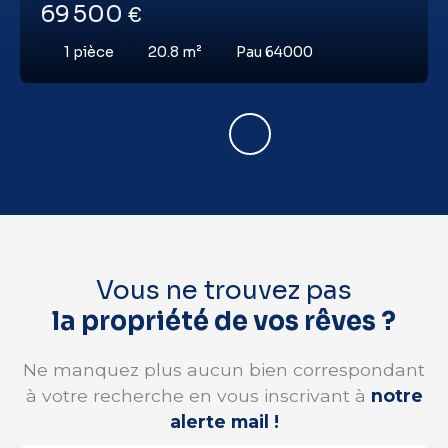
69 500
€
1
pièce
20.8
m²
Pau 64000
Vous ne trouvez pas
la propriété de vos rêves ?
Ne manquez plus aucun bien correspondant
à votre recherche en vous inscrivant à
notre
alerte mail !