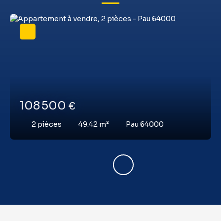
108 500
€
2
pièces
49.42
m²
Pau 64000