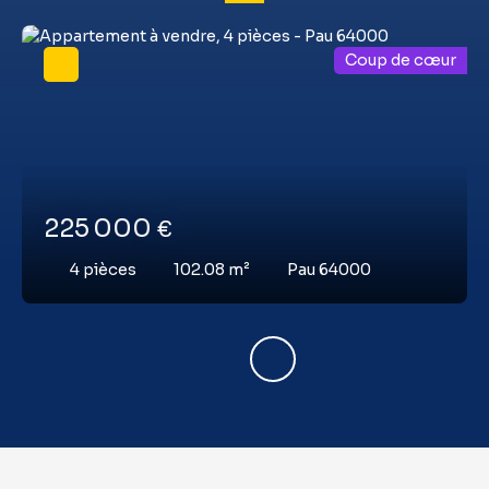
Coup de cœur
225 000
€
4
pièces
102.08
m²
Pau 64000