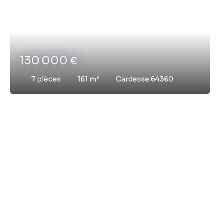
130 000
€
7
pièces
161
m²
Cardesse 64360
Vous ne trouvez pas
la propriété de vos rêves ?