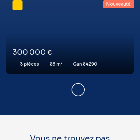
Nouveauté
300 000
€
3
pièces
68
m²
Gan 64290
Vous ne trouvez pas