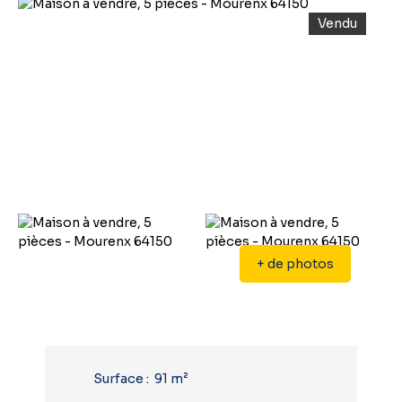
Vendu
+ de photos
Surface
:
91
m²