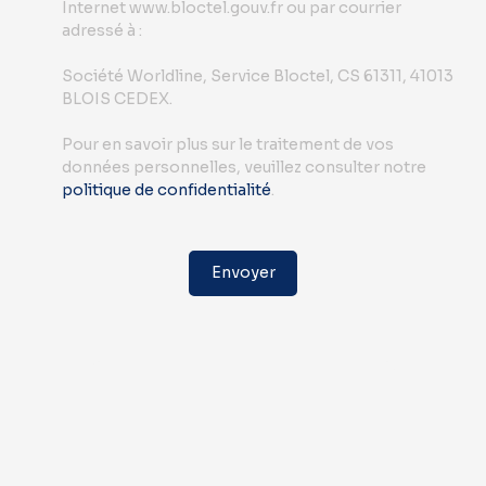
Internet www.bloctel.gouv.fr ou par courrier
adressé à :
Société Worldline, Service Bloctel, CS 61311, 41013
BLOIS CEDEX.
Pour en savoir plus sur le traitement de vos
données personnelles, veuillez consulter notre
politique de confidentialité
.
Envoyer