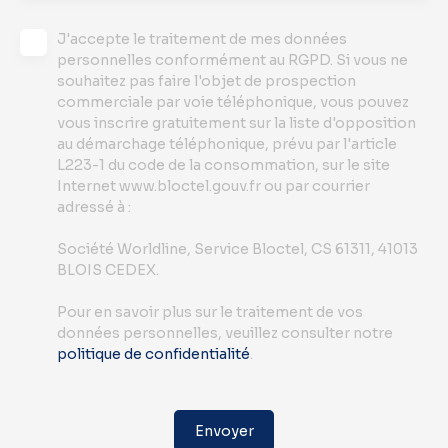
J'accepte le traitement de mes données
personnelles conformément au RGPD. Si vous ne
souhaitez pas faire l'objet de prospection
commerciale par voie téléphonique, vous pouvez
vous inscrire gratuitement sur la liste d'opposition
au démarchage téléphonique, prévu par l'article
L223-1 du code de la consommation, sur le site
Internet www.bloctel.gouv.fr ou par courrier
adressé à :
Société Worldline, Service Bloctel, CS 61311, 41013
BLOIS CEDEX.
Pour en savoir plus sur le traitement de vos
données personnelles, veuillez consulter notre
politique de confidentialité
.
Envoyer