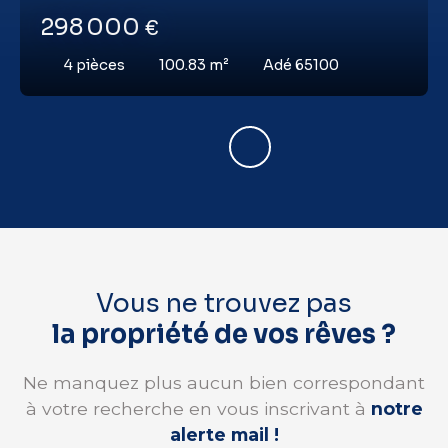
298 000
€
4
pièces
100.83
m²
Adé 65100
Vous ne trouvez pas
la propriété de vos rêves ?
Ne manquez plus aucun bien correspondant
à votre recherche en vous inscrivant à
notre
alerte mail !