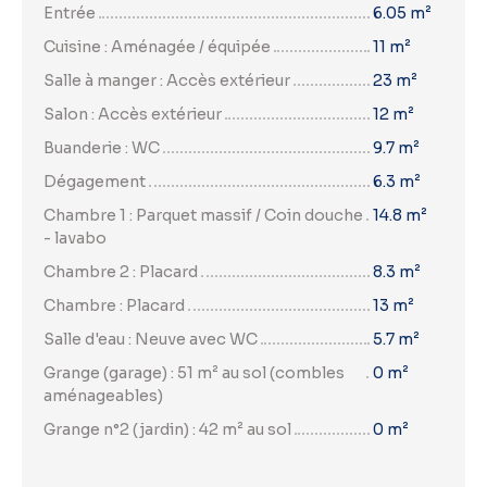
Entrée
6.05 m²
Cuisine : Aménagée / équipée
11 m²
Salle à manger : Accès extérieur
23 m²
Salon : Accès extérieur
12 m²
Buanderie : WC
9.7 m²
Dégagement
6.3 m²
Chambre 1 : Parquet massif / Coin douche
14.8 m²
- lavabo
Chambre 2 : Placard
8.3 m²
Chambre : Placard
13 m²
Salle d'eau : Neuve avec WC
5.7 m²
Grange (garage) : 51 m² au sol (combles
0 m²
aménageables)
Grange n°2 (jardin) : 42 m² au sol
0 m²