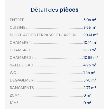
Détail des
pièces
ENTRÉE : .
3.04 m²
CUISINE : .
9.86 m²
SL+SJ : ACCES TERRASSE ET JARDIN
29.41 m²
CHAMBRE 1 : .
10.14 m²
CHAMBRE 2 : .
9.58 m²
CHAMBRE 3 : .
10.85 m²
SALLE D'EAU : .
4.23 m²
WC : .
1.44 m²
DÉGAGEMENT
5.78 m²
RANGMENTS
4.77 m²
20M²
0 m²
12M²
0 m²