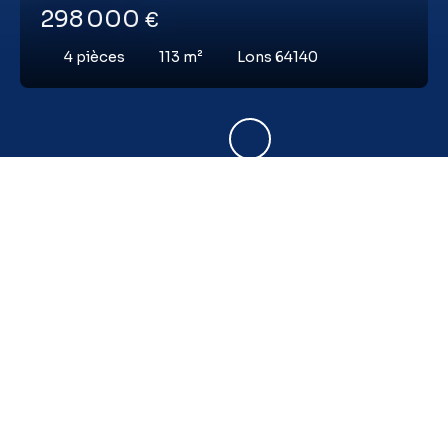
298 000
€
4
pièces
113
m²
Lons 64140
Vous ne trouvez pas
la propriété de vos rêves ?
Ne manquez plus aucun bien correspondant
à votre recherche en vous inscrivant à
notre
alerte mail !