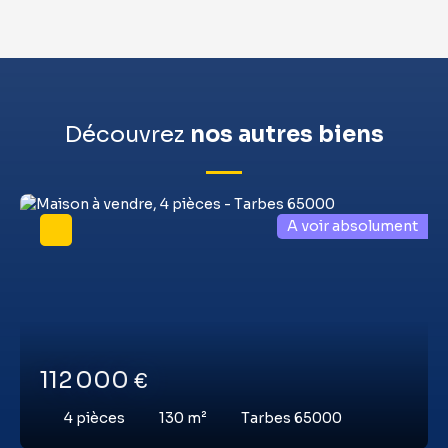
Découvrez
nos autres biens
A voir absolument
112 000
€
4
pièces
130
m²
Tarbes 65000