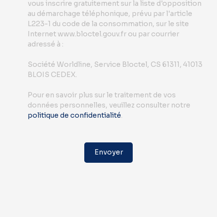
vous inscrire gratuitement sur la liste d'opposition
au démarchage téléphonique, prévu par l'article
L223-1 du code de la consommation, sur le site
Internet www.bloctel.gouv.fr ou par courrier
adressé à :
Société Worldline, Service Bloctel, CS 61311, 41013
BLOIS CEDEX.
Pour en savoir plus sur le traitement de vos
données personnelles, veuillez consulter notre
politique de confidentialité
.
Envoyer