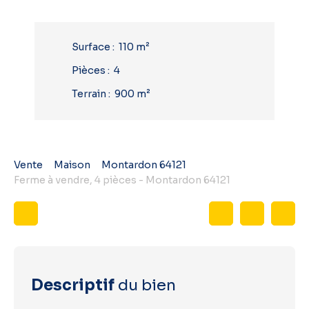
Surface
:
110
m²
Pièces
:
4
Terrain
:
900
m²
Vente
Maison
Montardon 64121
Ferme à vendre, 4 pièces - Montardon 64121
Descriptif
du bien