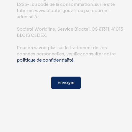
L223-1 du code de la consommation, sur le site
Internet www.bloctel.gouv.fr ou par courrier
adressé à :
Société Worldline, Service Bloctel, CS 61311, 41013
BLOIS CEDEX.
Pour en savoir plus sur le traitement de vos
données personnelles, veuillez consulter notre
politique de confidentialité
.
Envoyer