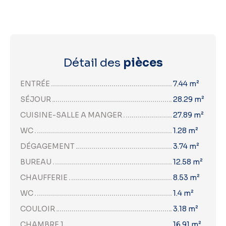
Détail des
pièces
ENTRÉE
7.44 m²
SÉJOUR
28.29 m²
CUISINE-SALLE A MANGER
27.89 m²
WC
1.28 m²
DÉGAGEMENT
3.74 m²
BUREAU
12.58 m²
CHAUFFERIE
8.53 m²
WC
1.4 m²
COULOIR
3.18 m²
CHAMBRE 1
16.91 m²