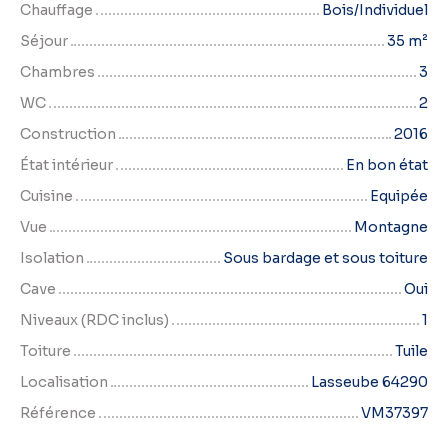
Chauffage
Bois/Individuel
Séjour
35
m²
Chambres
3
WC
2
Construction
2016
État intérieur
En bon état
Cuisine
Equipée
Vue
Montagne
Isolation
Sous bardage et sous toiture
Cave
Oui
Niveaux (RDC inclus)
1
Toiture
Tuile
Localisation
Lasseube 64290
Référence
VM37397