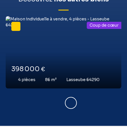
Coup de cœur
398 000
€
4
pièces
86
m²
Lasseube 64290