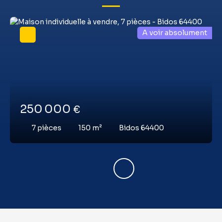
A voir absolument
250 000
€
7
pièces
150
m²
Bidos 64400