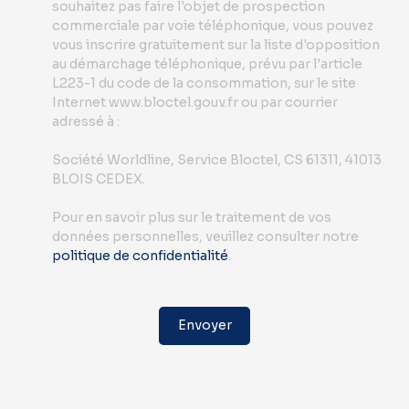
souhaitez pas faire l'objet de prospection
commerciale par voie téléphonique, vous pouvez
vous inscrire gratuitement sur la liste d'opposition
au démarchage téléphonique, prévu par l'article
L223-1 du code de la consommation, sur le site
Internet www.bloctel.gouv.fr ou par courrier
adressé à :
Société Worldline, Service Bloctel, CS 61311, 41013
BLOIS CEDEX.
Pour en savoir plus sur le traitement de vos
données personnelles, veuillez consulter notre
politique de confidentialité
.
Envoyer