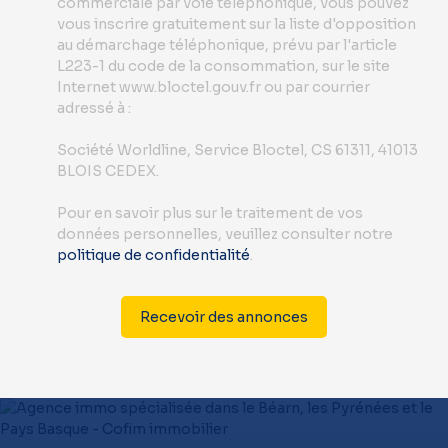
commerciale par voie téléphonique, vous pouvez
vous inscrire gratuitement sur la liste d'opposition
au démarchage téléphonique, prévu par l'article
L223-1 du code de la consommation, sur le site
Internet www.bloctel.gouv.fr ou par courrier
adressé à :
Société Worldline, Service Bloctel, CS 61311, 41013
BLOIS CEDEX.
Pour en savoir plus sur le traitement de vos
données personnelles, veuillez consulter notre
politique de confidentialité
.
Recevoir des annonces