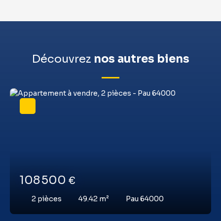
Découvrez
nos autres biens
108 500
€
2
pièces
49.42
m²
Pau 64000