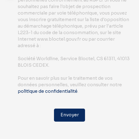
souhaitez pas faire l'objet de prospection
commerciale par voie téléphonique, vous pouvez
vous inscrire gratuitement sur la liste d'opposition
au démarchage téléphonique, prévu par l'article
L223-1 du code de la consommation, sur le site
Internet www.bloctel.gouv.fr ou par courrier
adressé à :
Société Worldline, Service Bloctel, CS 61311, 41013
BLOIS CEDEX.
Pour en savoir plus sur le traitement de vos
données personnelles, veuillez consulter notre
politique de confidentialité
.
Envoyer