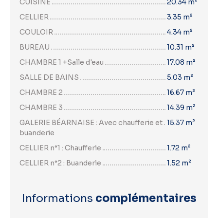
CUISINE
20.34 m²
CELLIER
3.35 m²
COULOIR
4.34 m²
BUREAU
10.31 m²
CHAMBRE 1 +Salle d'eau
17.08 m²
SALLE DE BAINS
5.03 m²
CHAMBRE 2
16.67 m²
CHAMBRE 3
14.39 m²
GALERIE BÉARNAISE : Avec chaufferie et
15.37 m²
buanderie
CELLIER n°1 : Chaufferie
1.72 m²
CELLIER n°2 : Buanderie
1.52 m²
Informations
complémentaires