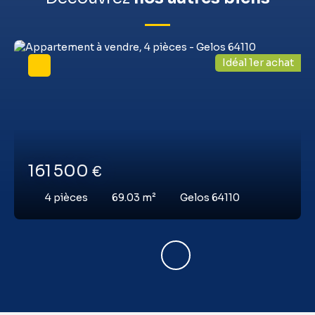
Idéal 1er achat
161 500
€
4
pièces
69.03
m²
Gelos 64110