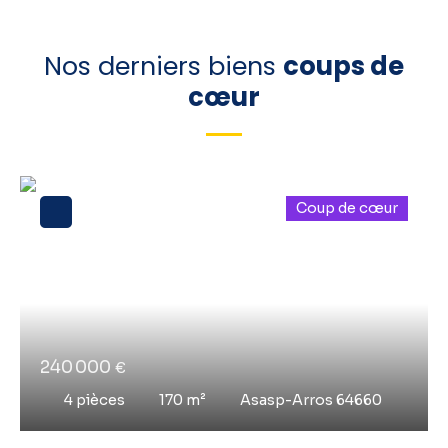
Nos derniers biens
coups de
cœur
Coup de cœur
240 000
€
4
pièces
170
m²
Asasp-Arros 64660