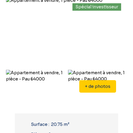
Spécial investisseur
+ de photos
Surface
:
20.75
m²