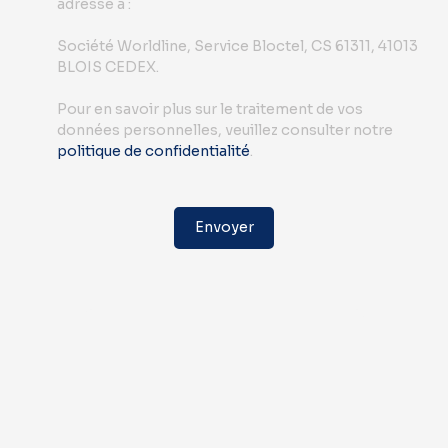
adressé à :
Société Worldline, Service Bloctel, CS 61311, 41013
BLOIS CEDEX.
Pour en savoir plus sur le traitement de vos
données personnelles, veuillez consulter notre
politique de confidentialité
.
Envoyer