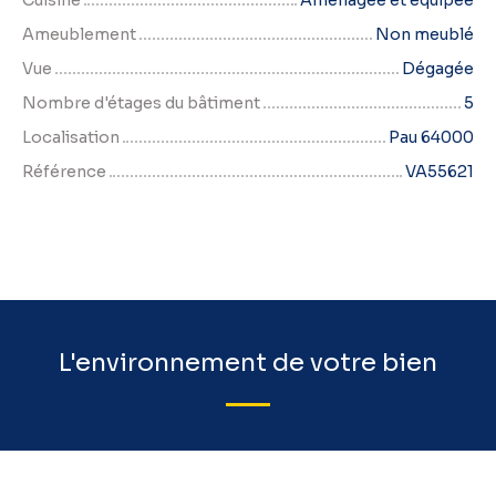
Cuisine
Aménagée et équipée
Ameublement
Non meublé
Vue
Dégagée
Nombre d'étages du bâtiment
5
Localisation
Pau 64000
Référence
VA55621
L'environnement de votre bien