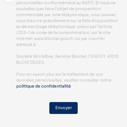
personnelles conformément au RGPD. Si vous ne
souhaitez pas faire l'objet de prospection
commerciale par voie téléphonique, vous pouvez
vous inscrire gratuitement sur la liste d'opposition
au démarchage téléphonique, prévu par l'article
L223-1 du code de la consommation, sur le site
Internet www.bloctel.gouv.fr ou par courrier
adressé à :
Société Worldline, Service Bloctel, CS 61311, 41013
BLOIS CEDEX.
Pour en savoir plus sur le traitement de vos
données personnelles, veuillez consulter notre
politique de confidentialité
.
Envoyer