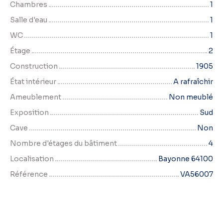
Chambres
1
Salle d'eau
1
WC
1
Étage
2
Construction
1905
État intérieur
A rafraîchir
Ameublement
Non meublé
Exposition
Sud
Cave
Non
Nombre d'étages du bâtiment
4
Localisation
Bayonne 64100
Référence
VA56007