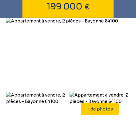
199 000
€
+ de photos