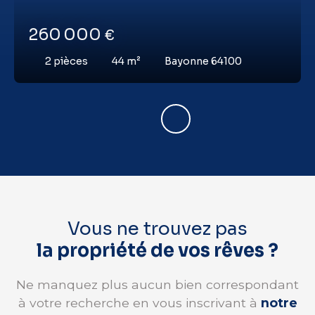
260 000
€
2
pièces
44
m²
Bayonne 64100
Vous ne trouvez pas
la propriété de vos rêves ?
Ne manquez plus aucun bien correspondant
à votre recherche en vous inscrivant à
notre